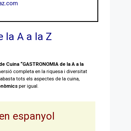
az.com
 la A a la Z
 de Cuina “GASTRONOMIA de la A a la
rsió completa en la riquesa i diversitat
abasta tots els aspectes de la cuina,
ronòmics
per igual.
 en espanyol