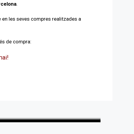
rcelona
.
e
en les seves compres realitzades a
cés de compra:
mai!