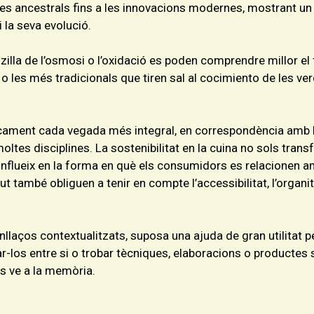
es ancestrals fins a les innovacions modernes, mostrant un
i la seva evolució.
senzilla de l’osmosi o l’oxidació es poden comprendre millor 
o les més tradicionals que tiren sal al cocimiento de les ver
ament cada vegada més integral, en correspondència amb la
oltes disciplines. La sostenibilitat en la cuina no sols trans
influeix en la forma en què els consumidors es relacionen am
lut també obliguen a tenir en compte l’accessibilitat, l’organitz
llaços contextualitzats, suposa una ajuda de gran utilitat 
ar-los entre si o trobar tècniques, elaboracions o productes s
ns ve a la memòria.