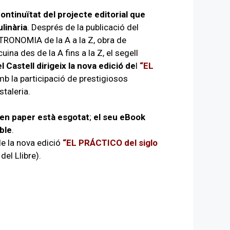
ntinuïtat del projecte editorial que
ulinària
. Després de la publicació del
TRONOMIA de la A a la Z, obra de
uina des de la A fins a la Z, el segell
l Castell dirigeix la nova edició de
l
“EL
mb la participació de prestigiosos
taleria.
en paper està esgotat
;
el seu eBook
ble
.
de la nova edició
“EL PRÁCTICO del siglo
del Llibre).