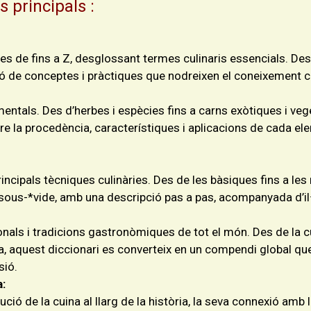
s principals :
es de fins a Z, desglossant termes culinaris essencials. Des 
ió de conceptes i pràctiques que nodreixen el coneixement cu
entals. Des d’herbes i espècies fins a carns exòtiques i ve
re la procedència, característiques i aplicacions de cada el
incipals tècniques culinàries. Des de les bàsiques fins a l
 sous-*vide, amb una descripció pas a pas, acompanyada d’il·
als i tradicions gastronòmiques de tot el món. Des de la cuin
ana, aquest diccionari es converteix en un compendi global que
sió.
a:
ció de la cuina al llarg de la història, la seva connexió amb l